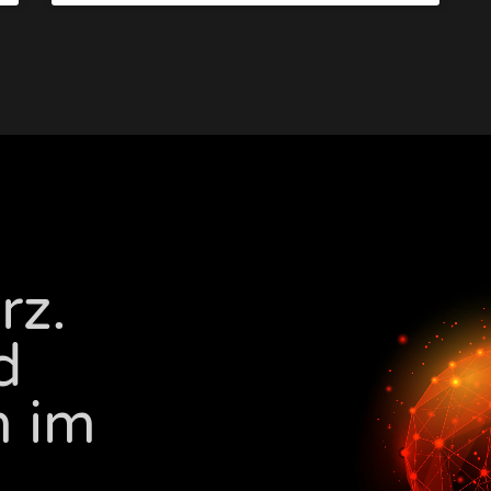
rz.
d
m im