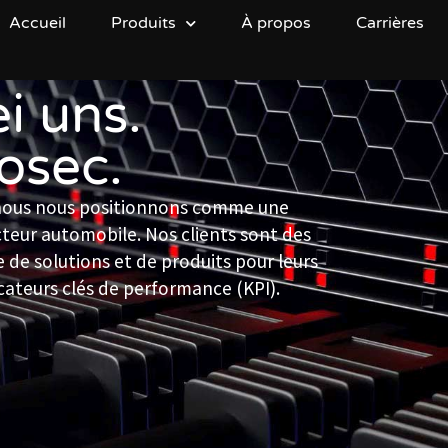
Accueil
Produits
À propos
Carrières
i uns.
vosec.
 nous nous positionnons comme une
ecteur automobile. Nos clients sont des
 de solutions et de produits pour leurs
icateurs clés de performance (KPI).