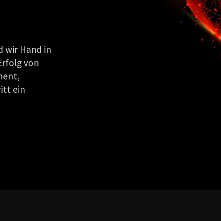
d wir Hand in
Erfolg von
ment,
itt ein